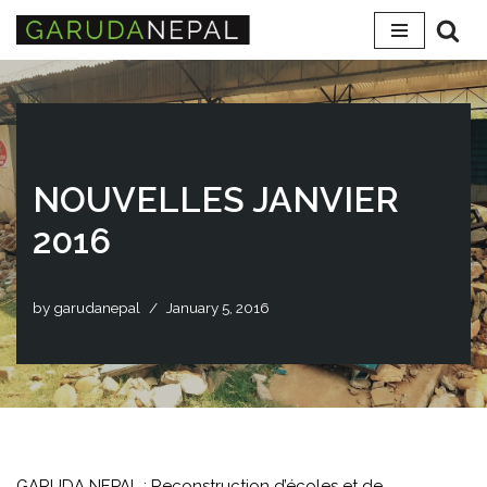
Skip
to
content
NOUVELLES JANVIER
2016
by
garudanepal
January 5, 2016
GARUDA NEPAL : Reconstruction d’écoles et de