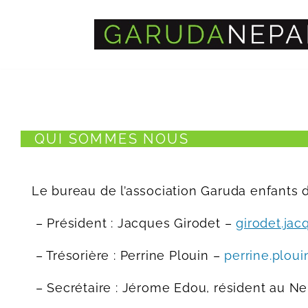
Skip
to
content
QUI SOMMES NOUS
Le bureau de l’association Garuda enfants
– Président : Jacques Girodet –
girodet.ja
– Trésorière : Perrine Plouin –
perrine.plou
– Secrétaire : Jérome Edou, résident au N