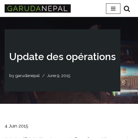
Skip
to
content
Update des opérations
by
garudanepal
June 9, 2015
4 Juin 2015