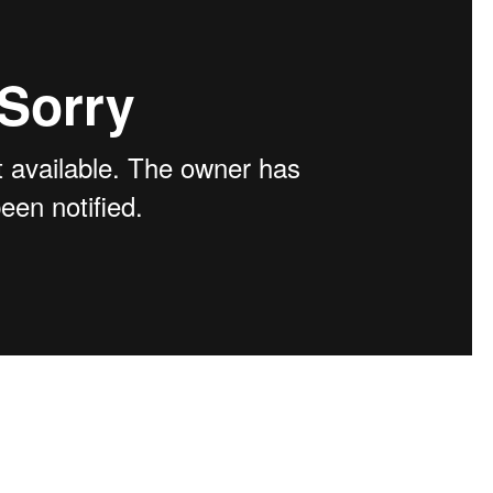
pal, le tremblement de terre à gravement perturbé
arrêté au moment ou la terre a tremblé et les
u) est un village très isolé près de la frontière du
 pays. Le tremblement de terre a détruit le réseau