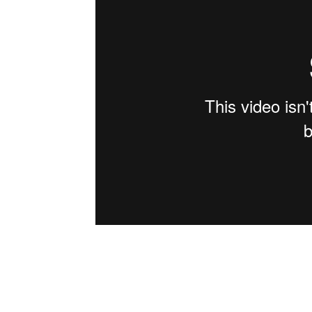
Pour les moines de Lho (Manaslu), Ne
leur vie paisible. La méditation c’est 
bâtiments ont été détruits. Lho (Manasl
Tibet, complètement coupé du reste du